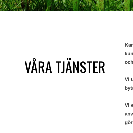
Kan
kun
VÅRA TJÄNSTER
och
Vi 
byt
Vi 
anv
gör