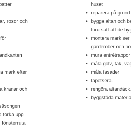
batter
huset
reparera på grund
ar, rosor och
bygga altan och bal
förutsatt att de b
för
montera markiser 
garderober och bo
trandkanten
mura entrétrappor
måla golv, tak, vä
la mark efter
måla fasader
tapetsera.
la kranar och
rengöra altandäck
byggstäda material
 säsongen
s torka upp
 fönsterruta