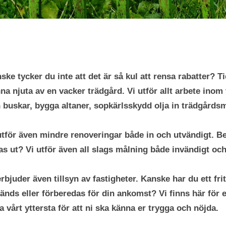
ske tycker du inte att det är så kul att rensa rabatter? T
na njuta av en vacker trädgård. Vi utför allt arbete inom
 buskar, bygga altaner, sopkärlsskydd olja in trädgård
utför även mindre renoveringar både in och utvändigt. 
as ut? Vi utför även all slags målning både invändigt och
erbjuder även tillsyn av fastigheter. Kanske har du ett f
änds eller förberedas för din ankomst? Vi finns här för e
a vårt yttersta för att ni ska känna er trygga och nöjda.