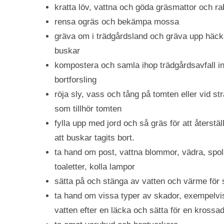
kratta löv, vattna och göda gräsmattor och ra
rensa ogräs och bekämpa mossa
gräva om i trädgårdsland och gräva upp häck
buskar
kompostera och samla ihop trädgårdsavfall in
bortforsling
röja sly, vass och tång på tomten eller vid s
som tillhör tomten
fylla upp med jord och så gräs för att återstäl
att buskar tagits bort.
ta hand om post, vattna blommor, vädra, spo
toaletter, kolla lampor
sätta på och stänga av vatten och värme för
ta hand om vissa typer av skador, exempelvi
vatten efter en läcka och sätta för en krossad