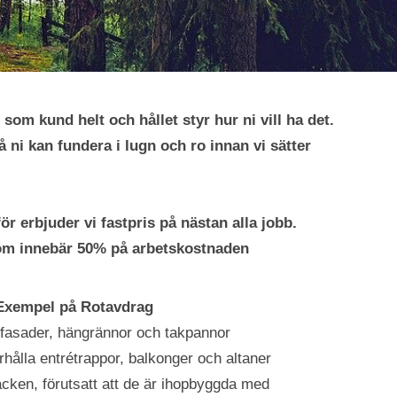
 som kund helt och hållet styr hur ni vill ha det.
å ni kan fundera i lugn och ro innan vi sätter
ör erbjuder vi fastpris på nästan alla jobb.
som innebär 50% på arbetskostnaden
Exempel på Rotavdrag
 fasader, hängrännor och takpannor
hålla entrétrappor, balkonger och altaner
äcken, förutsatt att de är ihopbyggda med