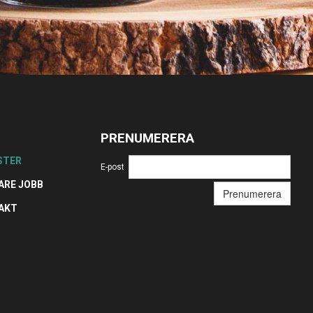
PRENUMERERA
STER
E-post
ARE JOBB
Prenumerera
AKT